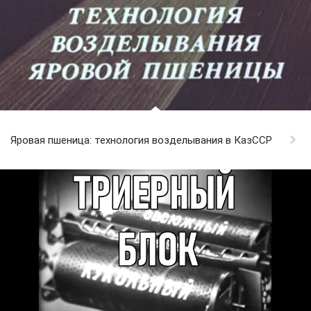
Яровая пшеница: технология возделывания в КазССР