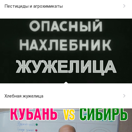
Пестициды и агрохимикаты
Хлебная жужелица