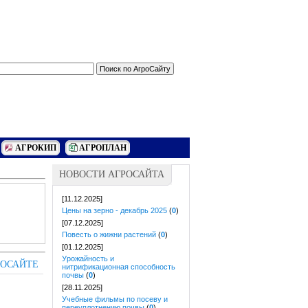
АГРОКИП
АГРОПЛАН
НОВОСТИ АГРОСАЙТА
[11.12.2025]
Цены на зерно - декабрь 2025
(
0
)
[07.12.2025]
Повесть о жижни растений
(
0
)
[01.12.2025]
Урожайность и
РОСАЙТЕ
нитрификационная способность
почвы
(
0
)
[28.11.2025]
Учебные фильмы по посеву и
переуплотнению почвы
(
0
)